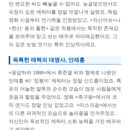
던 변요한 씨도 빼놓을 수 없어요. 능글맞으면서도
속정이 깊은 캐릭터를 정말 맛깔나게 살렸죠. 독립
영화 시절부터 연기력을 인정받았고, <자산어보>나
<한산: 용의 출현> 같은 작품에서는 묵직한 존재감
을 보여주며 믿고 보는 배우로 자리매김했어요. 그
의 깊은 눈빛 연기는 특히 인상적이에요.
독특한 매력의 대명사, 안재홍
<응답하라 1988>에서 류준열 씨와 형제로 나왔던
안재홍 씨! ‘정봉이’ 캐릭터는 정말 신드롬이었죠. 특
유의 어눌한 말투와 순수한 모습이 많은 사람들에게
웃음과 힐링을 주었어요. 영화 <족구왕>에서의 코
믹 연기도 정말 인상 깊었고요. <마스크걸>에서는
또 다른 파격적인 모습으로 놀라움을 안겨주었죠.
자신만의 독보적인 캐릭터 소화 능력을 가진 배우라
고 생각해요.