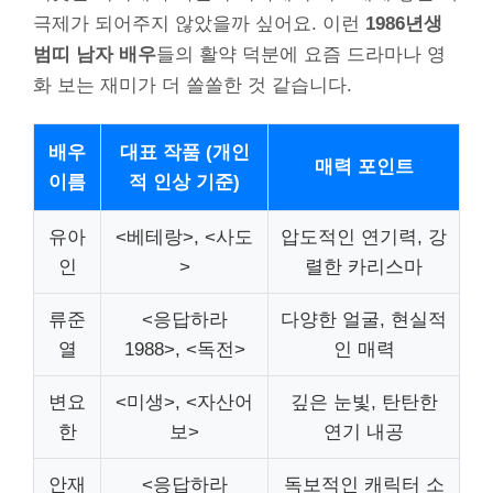
극제가 되어주지 않았을까 싶어요. 이런
1986년생
범띠 남자 배우
들의 활약 덕분에 요즘 드라마나 영
화 보는 재미가 더 쏠쏠한 것 같습니다.
배우
대표 작품 (개인
매력 포인트
이름
적 인상 기준)
유아
<베테랑>, <사도
압도적인 연기력, 강
인
>
렬한 카리스마
류준
<응답하라
다양한 얼굴, 현실적
열
1988>, <독전>
인 매력
변요
<미생>, <자산어
깊은 눈빛, 탄탄한
한
보>
연기 내공
안재
<응답하라
독보적인 캐릭터 소