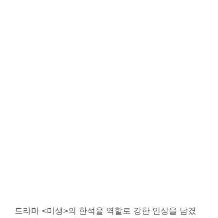
드라마 <미생>의 한석율 역할로 강한 인상을 남겼