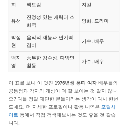
희
펙트럼
지컬
진정성 있는 캐릭터 소
유선
영화, 드라마
화력
박정
음악적 재능과 연기력
가수, 배우
현
겸비
백지
풍부한 감수성, 다방면
가수, 배우
영
활동
이 표를 보니 이 멋진
1976년생 용띠 여자
배우들의
공통점과 각자의 개성이 더 잘 보이는 것 같지 않나
요? 다들 정말 대단한 분들이라는 생각이 다시 한번
드네요. 더 자세한 프로필이나 활동 내역은
포털사
이트
등에서 직접 검색해보시는 것도 좋을 것 같습
니다.