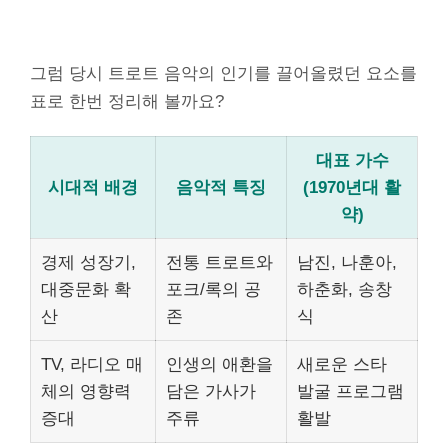
그럼 당시 트로트 음악의 인기를 끌어올렸던 요소를
표로 한번 정리해 볼까요?
대표 가수
시대적 배경
음악적 특징
(1970년대 활
약)
경제 성장기,
전통 트로트와
남진, 나훈아,
대중문화 확
포크/록의 공
하춘화, 송창
산
존
식
TV, 라디오 매
인생의 애환을
새로운 스타
체의 영향력
담은 가사가
발굴 프로그램
증대
주류
활발