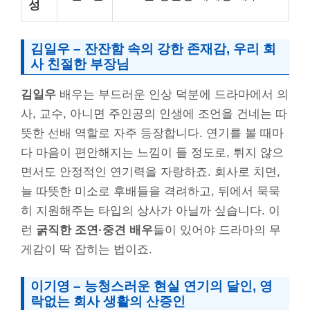
성
김일우 – 잔잔함 속의 강한 존재감, 우리 회
사 친절한 부장님
김일우
배우는 부드러운 인상 덕분에 드라마에서 의
사, 교수, 아니면 주인공의 인생에 조언을 건네는 따
뜻한 선배 역할로 자주 등장합니다. 연기를 볼 때마
다 마음이 편안해지는 느낌이 들 정도로, 튀지 않으
면서도 안정적인 연기력을 자랑하죠. 회사로 치면,
늘 따뜻한 미소로 후배들을 격려하고, 뒤에서 묵묵
히 지원해주는 타입의 상사가 아닐까 싶습니다. 이
런
굵직한 조연·중견 배우
들이 있어야 드라마의 무
게감이 딱 잡히는 법이죠.
이기영 – 능청스러운 현실 연기의 달인, 영
락없는 회사 생활의 산증인