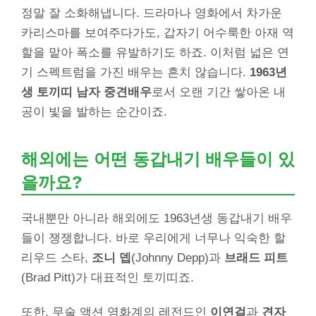
정말 잘 소화해냅니다. 드라마나 영화에서 차가운
카리스마를 보여주다가도, 갑자기 어수룩한 아재 역
할을 맡아 폭소를 유발하기도 하죠. 이처럼 넓은 연
기 스펙트럼을 가진 배우는 흔치 않습니다.
1963년
생 토끼띠 남자 중견배우
로서 오랜 기간 쌓아온 내
공이 빛을 발하는 순간이죠.
해외에는 어떤 동갑내기 배우들이 있
을까요?
국내뿐만 아니라 해외에도 1963년생 동갑내기 배우
들이 쟁쟁합니다. 바로 우리에게 너무나 익숙한 할
리우드 스타,
조니 뎁
(Johnny Depp)과
브래드 피트
(Brad Pitt)가 대표적인 토끼띠죠.
또한, 무술 액션 영화계의 레전드인
이연걸
과
견자