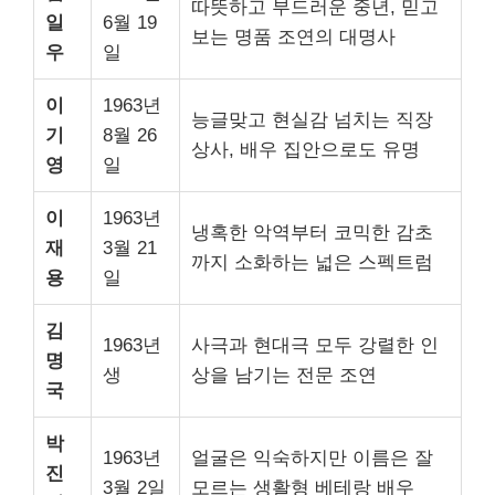
따뜻하고 부드러운 중년, 믿고
일
6월 19
보는 명품 조연의 대명사
우
일
이
1963년
능글맞고 현실감 넘치는 직장
기
8월 26
상사, 배우 집안으로도 유명
영
일
이
1963년
냉혹한 악역부터 코믹한 감초
재
3월 21
까지 소화하는 넓은 스펙트럼
용
일
김
1963년
사극과 현대극 모두 강렬한 인
명
생
상을 남기는 전문 조연
국
박
1963년
얼굴은 익숙하지만 이름은 잘
진
3월 2일
모르는 생활형 베테랑 배우