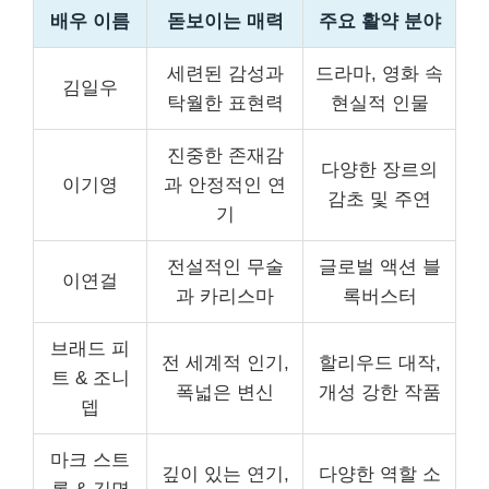
배우 이름
돋보이는 매력
주요 활약 분야
세련된 감성과
드라마, 영화 속
김일우
탁월한 표현력
현실적 인물
진중한 존재감
다양한 장르의
이기영
과 안정적인 연
감초 및 주연
기
전설적인 무술
글로벌 액션 블
이연걸
과 카리스마
록버스터
브래드 피
전 세계적 인기,
할리우드 대작,
트 & 조니
폭넓은 변신
개성 강한 작품
뎁
마크 스트
깊이 있는 연기,
다양한 역할 소