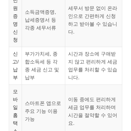
민
원
세무서 방문 없이 온라
소득금액증명,
증
인으로 간편하게 신청
납세증명서 등
명
하고 받아볼 수 있습니
각종 세무서류
신
다.
청
신
부가가치세, 종
시간과 장소에 구애받
고/
합소득세 등 각
지 않고 편리하게 세금
납
종 세금 신고 및
업무를 처리할 수 있습
부
납부
니다.
모
바
이동 중에도 편리하게
스마트폰 앱으로
일
세금 업무를 처리하며
주요 기능 이용
홈
시간을 절약할 수 있어
가능
택
요.