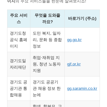
이지
의 주요 서비스들을 한눈에 살펴보시죠!
주요 서비
무엇을 도와줄
바로가기 (주소)
스
까요?
경기도청
도민 복지, 일자
공식 홈페
리, 문화 등 종합
gg.go.kr
이지
정보
취업·재취업 지
경기도일
원, 청년 노동자
gjf.or.kr
자리재단
지원
경기도 공
경기도 공공기
공기관 통
관 채용 정보 한
gg.saramin.co.kr
합채용
눈에
학생, 학부모, 교